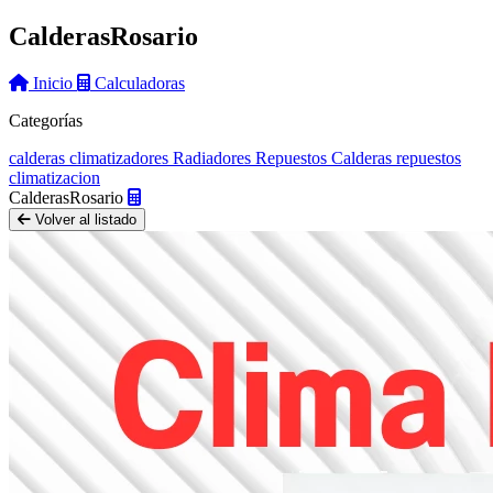
Calderas
Rosario
Inicio
Calculadoras
Categorías
calderas
climatizadores
Radiadores
Repuestos Calderas
repuestos
climatizacion
Calderas
Rosario
Volver al listado