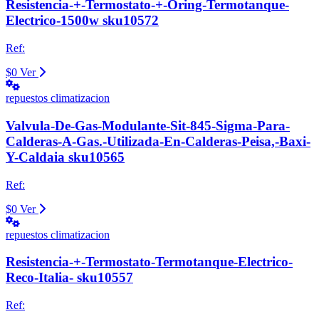
Resistencia-+-Termostato-+-Oring-Termotanque-
Electrico-1500w sku10572
Ref:
$0
Ver
repuestos climatizacion
Valvula-De-Gas-Modulante-Sit-845-Sigma-Para-
Calderas-A-Gas.-Utilizada-En-Calderas-Peisa,-Baxi-
Y-Caldaia sku10565
Ref:
$0
Ver
repuestos climatizacion
Resistencia-+-Termostato-Termotanque-Electrico-
Reco-Italia- sku10557
Ref: