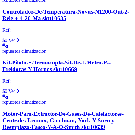
Controlador-De-Temperatura-Novus-N1200-Out-2-
Rele-+-4-20-Ma sku10685
Ref:
$0
Ver
repuestos climatizacion
Kit-Piloto-+-Termocupla-Sit-De-1-Metro-P--
Freidoras-Y-Hornos sku10669
Ref:
$0
Ver
repuestos climatizacion
Motor-Para-Extractor-De-Gases-De-Calefactores-
Centrales-Lennox,-Goodman,-York-Y-Surrey.-
Reemplazo-Fasco-Y-A-O-Smith sku10639