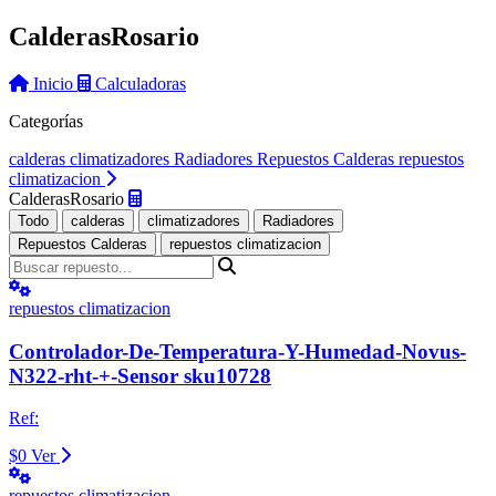
Calderas
Rosario
Inicio
Calculadoras
Categorías
calderas
climatizadores
Radiadores
Repuestos Calderas
repuestos
climatizacion
Calderas
Rosario
Todo
calderas
climatizadores
Radiadores
Repuestos Calderas
repuestos climatizacion
repuestos climatizacion
Controlador-De-Temperatura-Y-Humedad-Novus-
N322-rht-+-Sensor sku10728
Ref:
$0
Ver
repuestos climatizacion