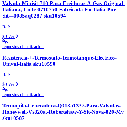
Valvula-Minisit-710-Para-Freidoras-A-Gas-Original-
Italiana,-Code-0710750-Fabricada-En-Italia-Por-
Sit---0085aq0287 sku10594
Ref:
$0
Ver
repuestos climatizacion
Resistencia-+-Termostato-Termotanque-Electrico-
Unival-Italia sku10590
Ref:
$0
Ver
repuestos climatizacion
Termopila-Generadora-Q313a1337-Para-Valvulas-
Honeywell-Vs820a,-Robertshaw-Y-Sit-Nova-820-Mv
sku10587