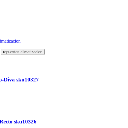
limatizacion
repuestos climatizacion
io-Diva sku10327
-Recto sku10326