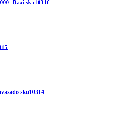
2000--Baxi sku10316
315
Envasado sku10314