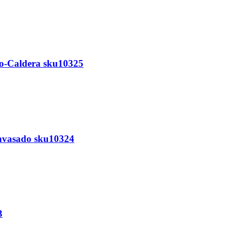
to-Caldera sku10325
Envasado sku10324
3