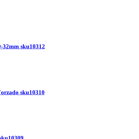
20-32mm sku10312
-Forzado sku10310
 sku10309