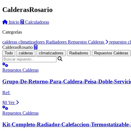
Calderas
Rosario
Inicio
Calculadoras
Categorías
calderas
climatizadores
Radiadores
Repuestos Calderas
repuestos c
Calderas
Rosario
Todo
calderas
climatizadores
Radiadores
Repuestos Calderas
Repuestos Calderas
Grupo-De-Retorno-Para-Caldera-Peisa-Doble-Servic
Ref:
$0
Ver
Repuestos Calderas
Kit-Completo-Radiador-Calefaccion-Termostatizable