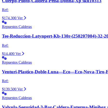
Cuerpo-Piloto-Caldera-Peisa-Donna-Xp sku10313
Ref:
$174.300
Ver
Repuestos Calderas
Tee-Reduccion-Latynpert-Kb-130r-(250207004)-32-
Ref:
$14.400
Ver
Repuestos Calderas
Venturi-Plastico-Doble-Luna---Eco---Eco-Nova-Tiro
Ref:
$139.500
Ver
Repuestos Calderas
Valvula-Seguridad-3-Bar-Caldera-Euterma-Minibox