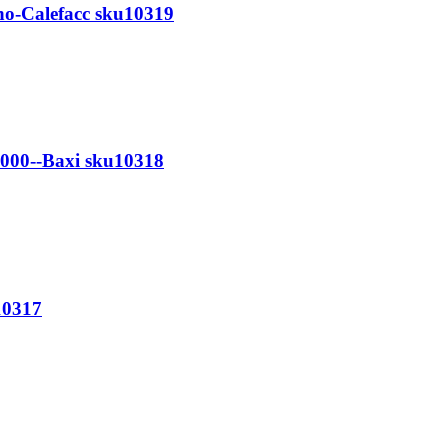
no-Calefacc sku10319
2000--Baxi sku10318
10317