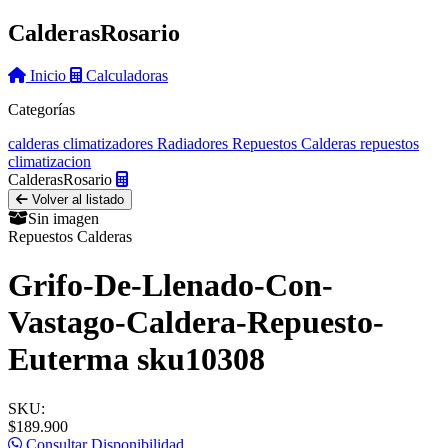
Calderas
Rosario
Inicio
Calculadoras
Categorías
calderas
climatizadores
Radiadores
Repuestos Calderas
repuestos
climatizacion
Calderas
Rosario
Volver al listado
Sin imagen
Repuestos Calderas
Grifo-De-Llenado-Con-
Vastago-Caldera-Repuesto-
Euterma sku10308
SKU:
$189.900
Consultar Disponibilidad