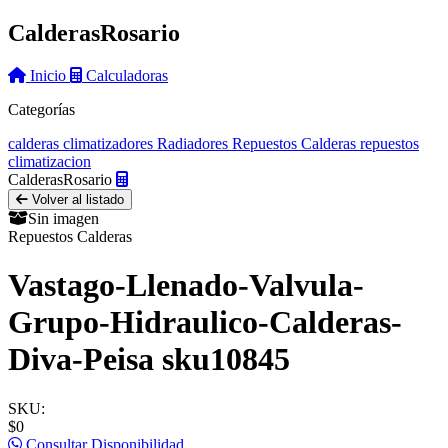
Calderas
Rosario
Inicio
Calculadoras
Categorías
calderas
climatizadores
Radiadores
Repuestos Calderas
repuestos
climatizacion
Calderas
Rosario
Volver al listado
Sin imagen
Repuestos Calderas
Vastago-Llenado-Valvula-
Grupo-Hidraulico-Calderas-
Diva-Peisa sku10845
SKU:
$0
Consultar Disponibilidad