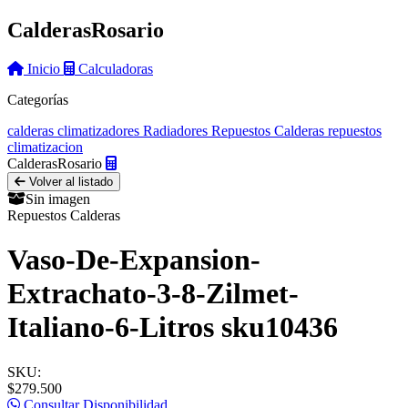
Calderas
Rosario
Inicio
Calculadoras
Categorías
calderas
climatizadores
Radiadores
Repuestos Calderas
repuestos
climatizacion
Calderas
Rosario
Volver al listado
Sin imagen
Repuestos Calderas
Vaso-De-Expansion-
Extrachato-3-8-Zilmet-
Italiano-6-Litros sku10436
SKU:
$279.500
Consultar Disponibilidad