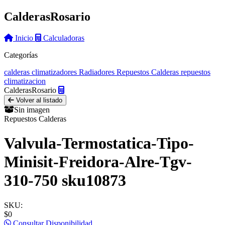
Calderas
Rosario
Inicio
Calculadoras
Categorías
calderas
climatizadores
Radiadores
Repuestos Calderas
repuestos
climatizacion
Calderas
Rosario
Volver al listado
Sin imagen
Repuestos Calderas
Valvula-Termostatica-Tipo-
Minisit-Freidora-Alre-Tgv-
310-750 sku10873
SKU:
$0
Consultar Disponibilidad