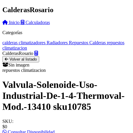
Calderas
Rosario
Inicio
Calculadoras
Categorías
calderas
climatizadores
Radiadores
Repuestos Calderas
repuestos
climatizacion
Calderas
Rosario
Volver al listado
Sin imagen
repuestos climatizacion
Valvula-Solenoide-Uso-
Industrial-De-1-4-Thermoval-
Mod.-13410 sku10785
SKU:
$0
Consultar Disponibilidad