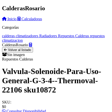
Calderas
Rosario
Inicio
Calculadoras
Categorías
calderas
climatizadores
Radiadores
Repuestos Calderas
repuestos
climatizacion
Calderas
Rosario
Volver al listado
Sin imagen
Repuestos Calderas
Valvula-Solenoide-Para-Uso-
General-G-3-4--Thermoval-
22106 sku10872
SKU:
$0
Consultar Disponibilidad