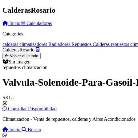
Calderas
Rosario
Inicio
Calculadoras
Categorías
calderas
climatizadores
Radiadores
Repuestos Calderas
repuestos cli
Calderas
Rosario
Volver al listado
Sin imagen
repuestos climatizacion
Valvula-Solenoide-Para-Gasoil
SKU:
$0
Consultar Disponibilidad
Climatizacion - Venta de repuestos, calderas y Aires Acondicionados
Inicio
Buscar