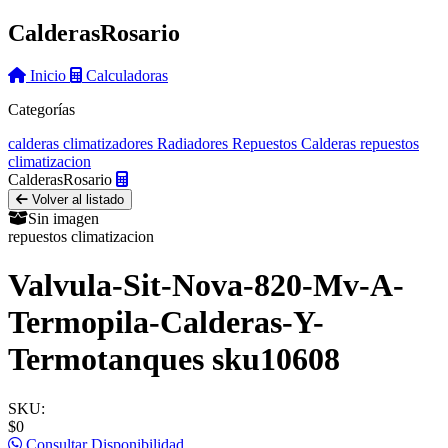
Calderas
Rosario
Inicio
Calculadoras
Categorías
calderas
climatizadores
Radiadores
Repuestos Calderas
repuestos
climatizacion
Calderas
Rosario
Volver al listado
Sin imagen
repuestos climatizacion
Valvula-Sit-Nova-820-Mv-A-
Termopila-Calderas-Y-
Termotanques sku10608
SKU:
$0
Consultar Disponibilidad