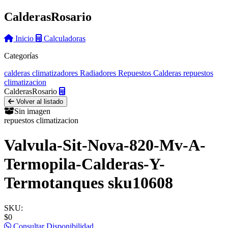
Calderas
Rosario
Inicio
Calculadoras
Categorías
calderas
climatizadores
Radiadores
Repuestos Calderas
repuestos
climatizacion
Calderas
Rosario
Volver al listado
Sin imagen
repuestos climatizacion
Valvula-Sit-Nova-820-Mv-A-
Termopila-Calderas-Y-
Termotanques sku10608
SKU:
$0
Consultar Disponibilidad