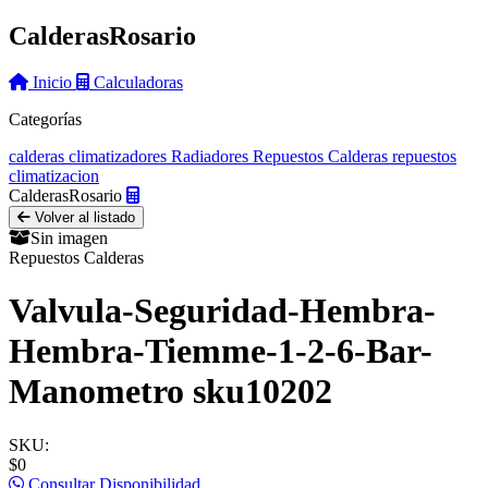
Calderas
Rosario
Inicio
Calculadoras
Categorías
calderas
climatizadores
Radiadores
Repuestos Calderas
repuestos
climatizacion
Calderas
Rosario
Volver al listado
Sin imagen
Repuestos Calderas
Valvula-Seguridad-Hembra-
Hembra-Tiemme-1-2-6-Bar-
Manometro sku10202
SKU:
$0
Consultar Disponibilidad