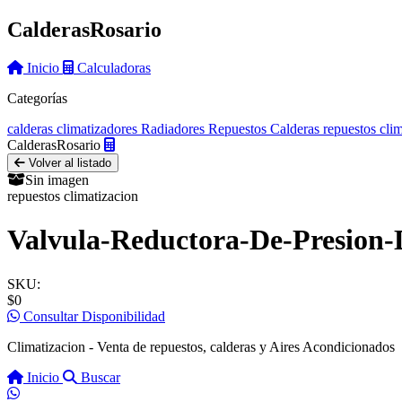
Calderas
Rosario
Inicio
Calculadoras
Categorías
calderas
climatizadores
Radiadores
Repuestos Calderas
repuestos cli
Calderas
Rosario
Volver al listado
Sin imagen
repuestos climatizacion
Valvula-Reductora-De-Presion
SKU:
$0
Consultar Disponibilidad
Climatizacion - Venta de repuestos, calderas y Aires Acondicionados
Inicio
Buscar