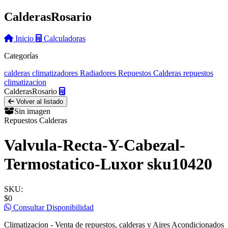
Calderas
Rosario
Inicio
Calculadoras
Categorías
calderas
climatizadores
Radiadores
Repuestos Calderas
repuestos
climatizacion
Calderas
Rosario
Volver al listado
Sin imagen
Repuestos Calderas
Valvula-Recta-Y-Cabezal-
Termostatico-Luxor sku10420
SKU:
$0
Consultar Disponibilidad
Climatizacion - Venta de repuestos, calderas y Aires Acondicionados