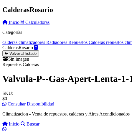
Calderas
Rosario
Inicio
Calculadoras
Categorías
calderas
climatizadores
Radiadores
Repuestos Calderas
repuestos cli
Calderas
Rosario
Volver al listado
Sin imagen
Repuestos Calderas
Valvula-P--Gas-Apert-Lenta-1-
SKU:
$0
Consultar Disponibilidad
Climatizacion - Venta de repuestos, calderas y Aires Acondicionados
Inicio
Buscar