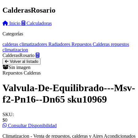
Calderas
Rosario
Inicio
Calculadoras
Categorías
calderas
climatizadores
Radiadores
Repuestos Calderas
repuestos
climatizacion
Calderas
Rosario
Volver al listado
Sin imagen
Repuestos Calderas
Valvula-De-Equilibrado---Msv-
f2-Pn16--Dn65 sku10969
SKU:
$0
Consultar Disponibilidad
Climatizacion - Venta de repuestos, calderas y Aires Acondicionados