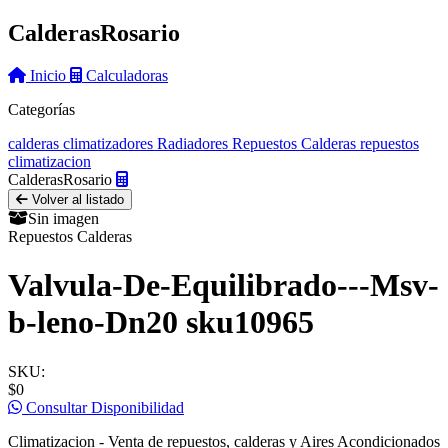
Calderas
Rosario
Inicio
Calculadoras
Categorías
calderas
climatizadores
Radiadores
Repuestos Calderas
repuestos
climatizacion
Calderas
Rosario
Volver al listado
Sin imagen
Repuestos Calderas
Valvula-De-Equilibrado---Msv-
b-leno-Dn20 sku10965
SKU:
$0
Consultar Disponibilidad
Climatizacion - Venta de repuestos, calderas y Aires Acondicionados