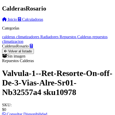
Calderas
Rosario
Inicio
Calculadoras
Categorías
calderas
climatizadores
Radiadores
Repuestos Calderas
repuestos
climatizacion
Calderas
Rosario
Volver al listado
Sin imagen
Repuestos Calderas
Valvula-1--Ret-Resorte-On-off-
De-3-Vias-Alre-Sr01-
Nb32557a4 sku10978
SKU:
$0
Consultar Disponibilidad