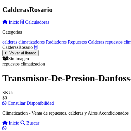
Calderas
Rosario
Inicio
Calculadoras
Categorías
calderas
climatizadores
Radiadores
Repuestos Calderas
repuestos cli
Calderas
Rosario
Volver al listado
Sin imagen
repuestos climatizacion
Transmisor-De-Presion-Danfos
SKU:
$0
Consultar Disponibilidad
Climatizacion - Venta de repuestos, calderas y Aires Acondicionados
Inicio
Buscar