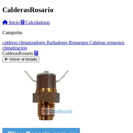
Calderas
Rosario
Inicio
Calculadoras
Categorías
calderas
climatizadores
Radiadores
Repuestos Calderas
repuestos
climatizacion
Calderas
Rosario
Volver al listado