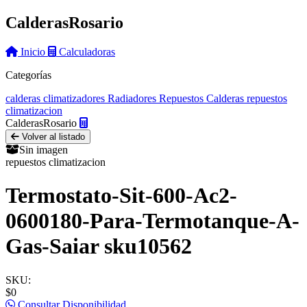
Calderas
Rosario
Inicio
Calculadoras
Categorías
calderas
climatizadores
Radiadores
Repuestos Calderas
repuestos
climatizacion
Calderas
Rosario
Volver al listado
Sin imagen
repuestos climatizacion
Termostato-Sit-600-Ac2-
0600180-Para-Termotanque-A-
Gas-Saiar sku10562
SKU:
$0
Consultar Disponibilidad