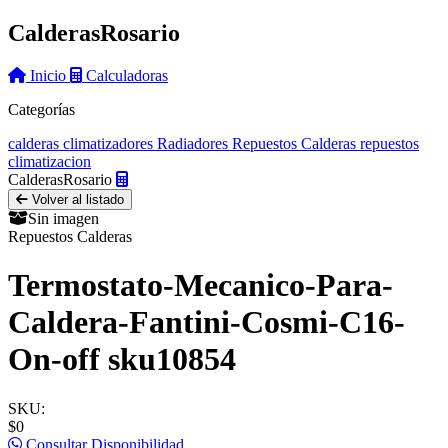
Calderas
Rosario
Inicio
Calculadoras
Categorías
calderas
climatizadores
Radiadores
Repuestos Calderas
repuestos
climatizacion
Calderas
Rosario
Volver al listado
Sin imagen
Repuestos Calderas
Termostato-Mecanico-Para-
Caldera-Fantini-Cosmi-C16-
On-off sku10854
SKU:
$0
Consultar Disponibilidad