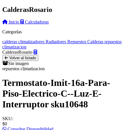
Calderas
Rosario
Inicio
Calculadoras
Categorías
calderas
climatizadores
Radiadores
Repuestos Calderas
repuestos
climatizacion
Calderas
Rosario
Volver al listado
Sin imagen
repuestos climatizacion
Termostato-Imit-16a-Para-
Piso-Electrico-C--Luz-E-
Interruptor sku10648
SKU:
$0
Consultar Disponibilidad