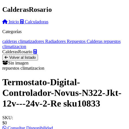
Calderas
Rosario
Inicio
Calculadoras
Categorías
calderas
climatizadores
Radiadores
Repuestos Calderas
repuestos
climatizacion
Calderas
Rosario
Volver al listado
Sin imagen
repuestos climatizacion
Termostato-Digital-
Controlador-Novus-N322-Jkt-
12v---24v-2-Re sku10833
SKU:
$0
Consultar Disponibilidad