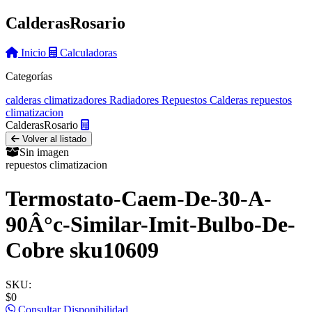
Calderas
Rosario
Inicio
Calculadoras
Categorías
calderas
climatizadores
Radiadores
Repuestos Calderas
repuestos
climatizacion
Calderas
Rosario
Volver al listado
Sin imagen
repuestos climatizacion
Termostato-Caem-De-30-A-
90Â°c-Similar-Imit-Bulbo-De-
Cobre sku10609
SKU:
$0
Consultar Disponibilidad