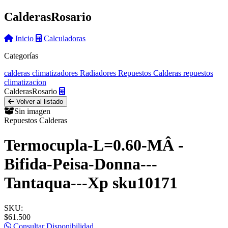
Calderas
Rosario
Inicio
Calculadoras
Categorías
calderas
climatizadores
Radiadores
Repuestos Calderas
repuestos
climatizacion
Calderas
Rosario
Volver al listado
Sin imagen
Repuestos Calderas
Termocupla-L=0.60-MÂ -
Bifida-Peisa-Donna---
Tantaqua---Xp sku10171
SKU:
$61.500
Consultar Disponibilidad