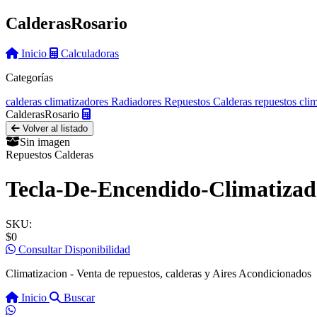
Calderas
Rosario
Inicio
Calculadoras
Categorías
calderas
climatizadores
Radiadores
Repuestos Calderas
repuestos cli
Calderas
Rosario
Volver al listado
Sin imagen
Repuestos Calderas
Tecla-De-Encendido-Climatizad
SKU:
$0
Consultar Disponibilidad
Climatizacion - Venta de repuestos, calderas y Aires Acondicionados
Inicio
Buscar