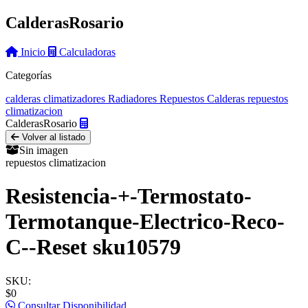
Calderas
Rosario
Inicio
Calculadoras
Categorías
calderas
climatizadores
Radiadores
Repuestos Calderas
repuestos
climatizacion
Calderas
Rosario
Volver al listado
Sin imagen
repuestos climatizacion
Resistencia-+-Termostato-
Termotanque-Electrico-Reco-
C--Reset sku10579
SKU:
$0
Consultar Disponibilidad