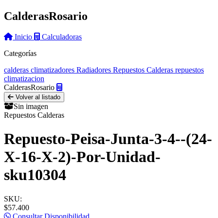
Calderas
Rosario
Inicio
Calculadoras
Categorías
calderas
climatizadores
Radiadores
Repuestos Calderas
repuestos
climatizacion
Calderas
Rosario
Volver al listado
Sin imagen
Repuestos Calderas
Repuesto-Peisa-Junta-3-4--(24-
X-16-X-2)-Por-Unidad-
sku10304
SKU:
$57.400
Consultar Disponibilidad