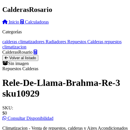
Calderas
Rosario
Inicio
Calculadoras
Categorías
calderas
climatizadores
Radiadores
Repuestos Calderas
repuestos
climatizacion
Calderas
Rosario
Volver al listado
Sin imagen
Repuestos Calderas
Rele-De-Llama-Brahma-Re-3
sku10929
SKU:
$0
Consultar Disponibilidad
Climatizacion - Venta de repuestos, calderas y Aires Acondicionados