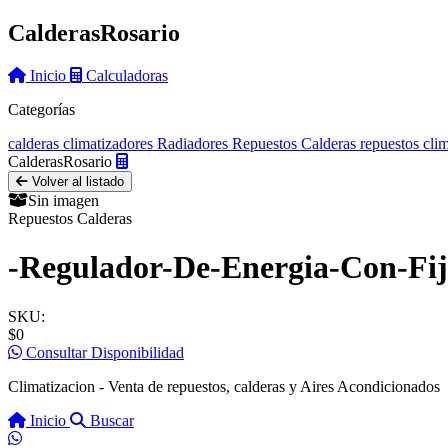
Calderas
Rosario
Inicio
Calculadoras
Categorías
calderas
climatizadores
Radiadores
Repuestos Calderas
repuestos cli
Calderas
Rosario
Volver al listado
Sin imagen
Repuestos Calderas
-Regulador-De-Energia-Con-Fij
SKU:
$0
Consultar Disponibilidad
Climatizacion - Venta de repuestos, calderas y Aires Acondicionados
Inicio
Buscar