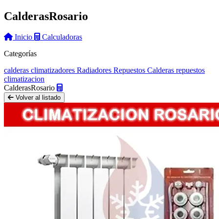
Calderas
Rosario
Inicio
Calculadoras
Categorías
calderas
climatizadores
Radiadores
Repuestos Calderas
repuestos
climatizacion
Calderas
Rosario
Volver al listado