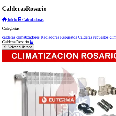
Calderas
Rosario
Inicio
Calculadoras
Categorías
calderas
climatizadores
Radiadores
Repuestos Calderas
repuestos cli
Calderas
Rosario
Volver al listado