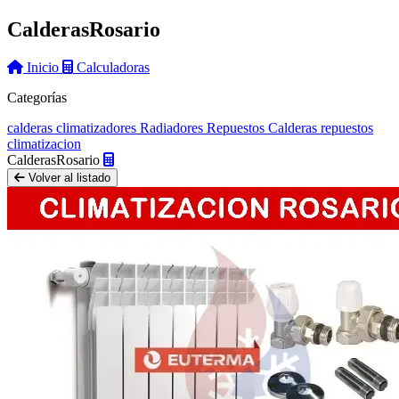
Calderas
Rosario
Inicio
Calculadoras
Categorías
calderas
climatizadores
Radiadores
Repuestos Calderas
repuestos
climatizacion
Calderas
Rosario
Volver al listado