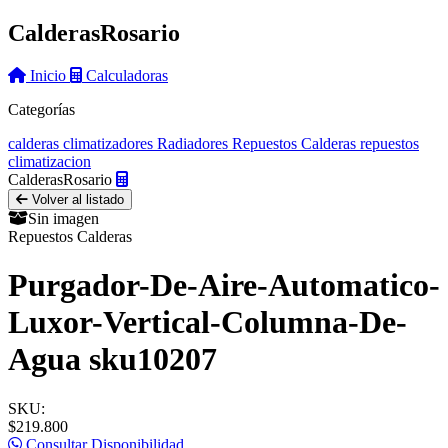
Calderas
Rosario
Inicio
Calculadoras
Categorías
calderas
climatizadores
Radiadores
Repuestos Calderas
repuestos
climatizacion
Calderas
Rosario
Volver al listado
Sin imagen
Repuestos Calderas
Purgador-De-Aire-Automatico-
Luxor-Vertical-Columna-De-
Agua sku10207
SKU:
$219.800
Consultar Disponibilidad