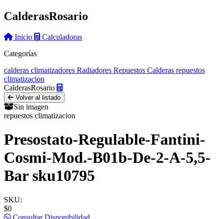
Calderas
Rosario
Inicio
Calculadoras
Categorías
calderas
climatizadores
Radiadores
Repuestos Calderas
repuestos
climatizacion
Calderas
Rosario
Volver al listado
Sin imagen
repuestos climatizacion
Presostato-Regulable-Fantini-
Cosmi-Mod.-B01b-De-2-A-5,5-
Bar sku10795
SKU:
$0
Consultar Disponibilidad