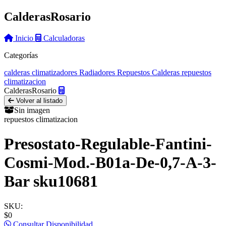
Calderas
Rosario
Inicio
Calculadoras
Categorías
calderas
climatizadores
Radiadores
Repuestos Calderas
repuestos
climatizacion
Calderas
Rosario
Volver al listado
Sin imagen
repuestos climatizacion
Presostato-Regulable-Fantini-
Cosmi-Mod.-B01a-De-0,7-A-3-
Bar sku10681
SKU:
$0
Consultar Disponibilidad