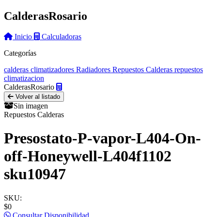
Calderas
Rosario
Inicio
Calculadoras
Categorías
calderas
climatizadores
Radiadores
Repuestos Calderas
repuestos
climatizacion
Calderas
Rosario
Volver al listado
Sin imagen
Repuestos Calderas
Presostato-P-vapor-L404-On-
off-Honeywell-L404f1102
sku10947
SKU:
$0
Consultar Disponibilidad