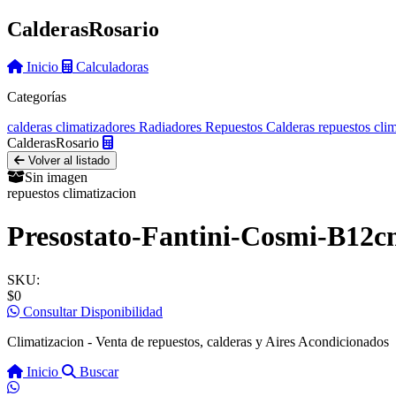
Calderas
Rosario
Inicio
Calculadoras
Categorías
calderas
climatizadores
Radiadores
Repuestos Calderas
repuestos cli
Calderas
Rosario
Volver al listado
Sin imagen
repuestos climatizacion
Presostato-Fantini-Cosmi-B12c
SKU:
$0
Consultar Disponibilidad
Climatizacion - Venta de repuestos, calderas y Aires Acondicionados
Inicio
Buscar