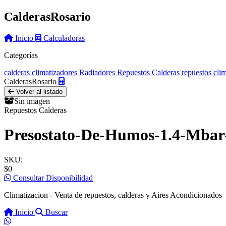
Calderas
Rosario
Inicio
Calculadoras
Categorías
calderas
climatizadores
Radiadores
Repuestos Calderas
repuestos cli
Calderas
Rosario
Volver al listado
Sin imagen
Repuestos Calderas
Presostato-De-Humos-1.4-Mbar
SKU:
$0
Consultar Disponibilidad
Climatizacion - Venta de repuestos, calderas y Aires Acondicionados
Inicio
Buscar