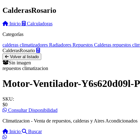
Calderas
Rosario
Inicio
Calculadoras
Categorías
calderas
climatizadores
Radiadores
Repuestos Calderas
repuestos cli
Calderas
Rosario
Volver al listado
Sin imagen
repuestos climatizacion
Motor-Ventilador-Y6s620d09l-P
SKU:
$0
Consultar Disponibilidad
Climatizacion - Venta de repuestos, calderas y Aires Acondicionados
Inicio
Buscar