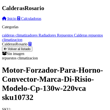
Calderas
Rosario
Inicio
Calculadoras
Categorías
calderas
climatizadores
Radiadores
Repuestos Calderas
repuestos
climatizacion
Calderas
Rosario
Volver al listado
Sin imagen
repuestos climatizacion
Motor-Forzador-Para-Horno-
Convector-Marca-Di-Risio-
Modelo-Cp-130w-220vca
sku10732
SKU: