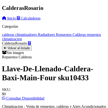
Calderas
Rosario
Inicio
Calculadoras
Categorías
calderas
climatizadores
Radiadores
Repuestos Calderas
repuestos
climatizacion
Calderas
Rosario
Volver al listado
Sin imagen
Repuestos Calderas
Llave-De-Llenado-Caldera-
Baxi-Main-Four sku10433
SKU:
$0
Consultar Disponibilidad
Climatizacion - Venta de repuestos, calderas y Aires Acondicionados