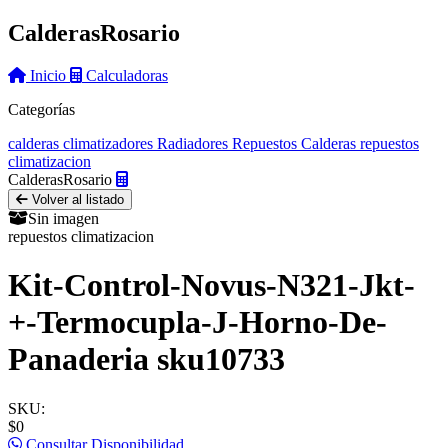
Calderas
Rosario
Inicio
Calculadoras
Categorías
calderas
climatizadores
Radiadores
Repuestos Calderas
repuestos
climatizacion
Calderas
Rosario
Volver al listado
Sin imagen
repuestos climatizacion
Kit-Control-Novus-N321-Jkt-
+-Termocupla-J-Horno-De-
Panaderia sku10733
SKU:
$0
Consultar Disponibilidad