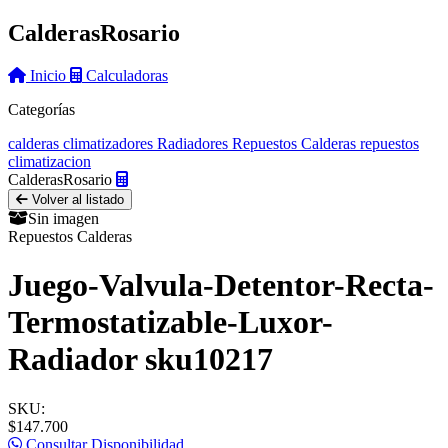
Calderas
Rosario
Inicio
Calculadoras
Categorías
calderas
climatizadores
Radiadores
Repuestos Calderas
repuestos
climatizacion
Calderas
Rosario
Volver al listado
Sin imagen
Repuestos Calderas
Juego-Valvula-Detentor-Recta-
Termostatizable-Luxor-
Radiador sku10217
SKU:
$147.700
Consultar Disponibilidad