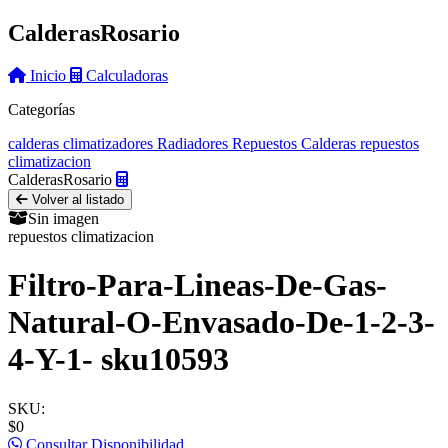
Calderas
Rosario
Inicio
Calculadoras
Categorías
calderas
climatizadores
Radiadores
Repuestos Calderas
repuestos
climatizacion
Calderas
Rosario
Volver al listado
Sin imagen
repuestos climatizacion
Filtro-Para-Lineas-De-Gas-
Natural-O-Envasado-De-1-2-3-
4-Y-1- sku10593
SKU:
$0
Consultar Disponibilidad