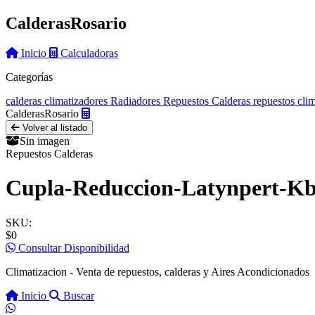
Calderas
Rosario
Inicio
Calculadoras
Categorías
calderas
climatizadores
Radiadores
Repuestos Calderas
repuestos cli
Calderas
Rosario
Volver al listado
Sin imagen
Repuestos Calderas
Cupla-Reduccion-Latynpert-Kb
SKU:
$0
Consultar Disponibilidad
Climatizacion - Venta de repuestos, calderas y Aires Acondicionados
Inicio
Buscar