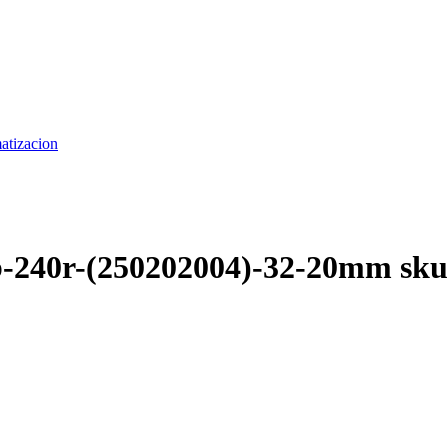
matizacion
-240r-(250202004)-32-20mm sk