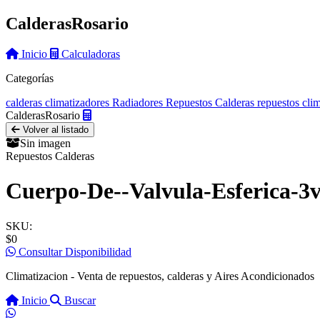
Calderas
Rosario
Inicio
Calculadoras
Categorías
calderas
climatizadores
Radiadores
Repuestos Calderas
repuestos cli
Calderas
Rosario
Volver al listado
Sin imagen
Repuestos Calderas
Cuerpo-De--Valvula-Esferica-3
SKU:
$0
Consultar Disponibilidad
Climatizacion - Venta de repuestos, calderas y Aires Acondicionados
Inicio
Buscar