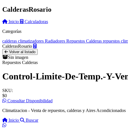
Calderas
Rosario
Inicio
Calculadoras
Categorías
calderas
climatizadores
Radiadores
Repuestos Calderas
repuestos cli
Calderas
Rosario
Volver al listado
Sin imagen
Repuestos Calderas
Control-Limite-De-Temp.-Y-Ven
SKU:
$0
Consultar Disponibilidad
Climatizacion - Venta de repuestos, calderas y Aires Acondicionados
Inicio
Buscar