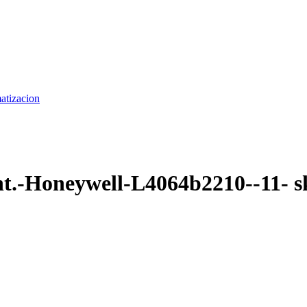
matizacion
t.-Honeywell-L4064b2210--11- 